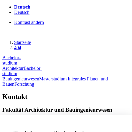
Deutsch
Deutsch
Kontrast ändern
Startseite
404
Bachelor-
studium
Architektur
Bachelor-
studium
Bauingenieurwesen
Masterstudium Integrales Planen und
Bauen
Forschung
Kontakt
Fakultät Architektur und Bauingenieurwesen
Röntgenring 8
97070 Würzburg