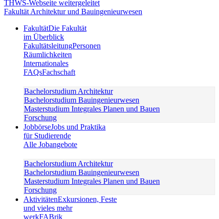
Fakultät Architektur und Bauingenieurwesen
Fakultät
Die Fakultät
im Überblick
Fakultätsleitung
Personen
Räumlichkeiten
Internationales
FAQs
Fachschaft
Bachelorstudium Architektur
Bachelorstudium Bauingenieurwesen
Masterstudium Integrales Planen und Bauen
Forschung
Jobbörse
Jobs und Praktika
für Studierende
Alle Jobangebote
Bachelorstudium Architektur
Bachelorstudium Bauingenieurwesen
Masterstudium Integrales Planen und Bauen
Forschung
Aktivitäten
Exkursionen, Feste
und vieles mehr
werkFABrik