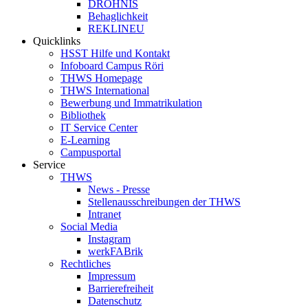
DROHNIS
Behaglichkeit
REKLINEU
Quicklinks
HSST Hilfe und Kontakt
Infoboard Campus Röri
THWS Homepage
THWS International
Bewerbung und Immatrikulation
Bibliothek
IT Service Center
E-Learning
Campusportal
Service
THWS
News - Presse
Stellenausschreibungen der THWS
Intranet
Social Media
Instagram
werkFABrik
Rechtliches
Impressum
Barrierefreiheit
Datenschutz