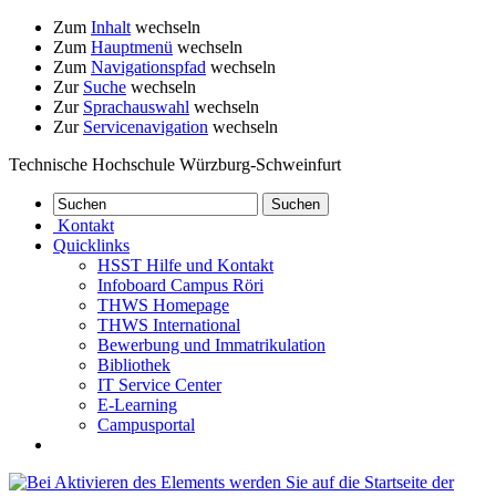
Zum
Inhalt
wechseln
Zum
Hauptmenü
wechseln
Zum
Navigationspfad
wechseln
Zur
Suche
wechseln
Zur
Sprachauswahl
wechseln
Zur
Servicenavigation
wechseln
Technische Hochschule Würzburg-Schweinfurt
Kontakt
Quicklinks
HSST Hilfe und Kontakt
Infoboard Campus Röri
THWS Homepage
THWS International
Bewerbung und Immatrikulation
Bibliothek
IT Service Center
E-Learning
Campusportal