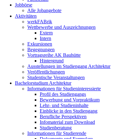
Jobbörse
Alle Jobangebote
Aktivitäten
werkFABrik
Wettbewerbe und Auszeichnungen
Extern
Intern
Exkursionen
Begegnungen
Vortragsreihe AK Bauhütte
Hintergrund
Ausstellungen im Studiengang Architektur
Veröffentlichungen
Studentische Veranstaltungen
Bachelorstudium Architektur
Informationen für Studieninteressierte
Profil des Studiengangs
Bewerbung und Vorpraktikum
Lehr- und Studieninhalte
Einblicke in den Studiengang
Berufliche Perspektiven
Infomaterial zum Download
Studienberatung
Informationen für Studierende
Dokumente und Formulare