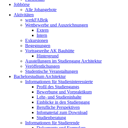
Jobbörse
Alle Jobangebote
Aktivitäten
werkFABrik
Wettbewerbe und Auszeichnungen
Extern
Intern
Exkursionen
Begegnungen
Vortragsreihe AK Bauhütte
Hintergrund
Ausstellungen im Studiengang Architektur
Veröffentlichungen
Studentische Veranstaltungen
Bachelorstudium Architektur
Informationen für Studieninteressierte
Profil des Studiengangs
Bewerbung und Vorpraktikum
Lehr- und Studieninhalte
Einblicke in den Studiengang
Berufliche Perspektiven
Infomaterial zum Download
Studienberatung
Informationen für Studierende
Dokumente und Formulare