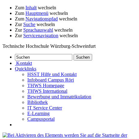
Zum
Inhalt
wechseln
Zum
Hauptmenü
wechseln
Zum
Navigationspfad
wechseln
Zur
Suche
wechseln
Zur
Sprachauswahl
wechseln
Zur
Servicenavigation
wechseln
Technische Hochschule Würzburg-Schweinfurt
Kontakt
Quicklinks
HSST Hilfe und Kontakt
Infoboard Campus Röri
THWS Homepage
THWS International
Bewerbung und Immatrikulation
Bibliothek
IT Service Center
E-Learning
Campusportal