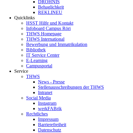
DROHNIS
Behaglichkeit
REKLINEU
Quicklinks
HSST Hilfe und Kontakt
Infoboard Campus Röri
THWS Homepage
THWS International
Bewerbung und Immatrikulation
Bibliothek
IT Service Center
E-Learning
Campusportal
Service
THWS
News - Presse
Stellenausschreibungen der THWS
Intranet
Social Media
Instagram
werkFABrik
Rechtliches
Impressum
Barrierefreiheit
Datenschutz