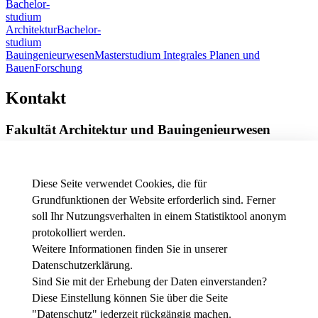
Bachelor-
studium
Architektur
Bachelor-
studium
Bauingenieurwesen
Masterstudium Integrales Planen und
Bauen
Forschung
Kontakt
Fakultät Architektur und Bauingenieurwesen
Röntgenring 8
97070 Würzburg
Diese Seite verwendet Cookies, die für
Telefon
+49 931 3511-9002
Grundfunktionen der Website erforderlich sind. Ferner
E-Mail
dekanat.fab[at]thws.de
soll Ihr Nutzungsverhalten in einem Statistiktool anonym
Anfahrt
|
Wegbeschreibung
protokolliert werden.
Weitere Informationen finden Sie in unserer
Datenschutzerklärung
.
News - Presse
Stellenausschreibungen der THWS
Sind Sie mit der Erhebung der Daten einverstanden?
Intranet
Diese Einstellung können Sie über die Seite
"
Datenschutz
" jederzeit rückgängig machen.
Instagram