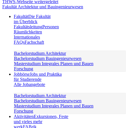
Fakultät Architektur und Bauingenieurwesen
Fakultät
Die Fakultät
im Überblick
Fakultätsleitung
Personen
Räumlichkeiten
Internationales
FAQs
Fachschaft
Bachelorstudium Architektur
Bachelorstudium Bauingenieurwesen
Masterstudium Integrales Planen und Bauen
Forschung
Jobbörse
Jobs und Praktika
für Studierende
Alle Jobangebote
Bachelorstudium Architektur
Bachelorstudium Bauingenieurwesen
Masterstudium Integrales Planen und Bauen
Forschung
Aktivitäten
Exkursionen, Feste
und vieles mehr
werkFABrik