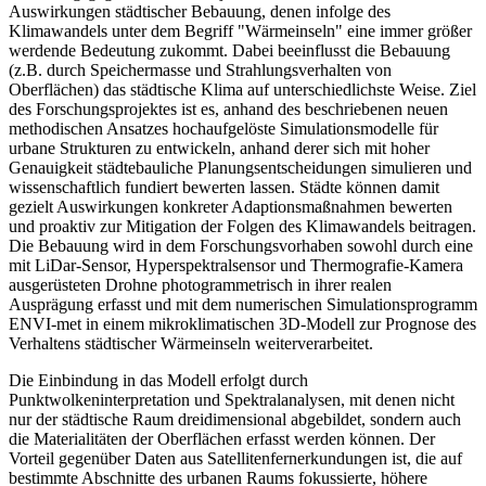
Auswirkungen städtischer Bebauung, denen infolge des
Klimawandels unter dem Begriff "Wärmeinseln" eine immer größer
werdende Bedeutung zukommt. Dabei beeinflusst die Bebauung
(z.B. durch Speichermasse und Strahlungsverhalten von
Oberflächen) das städtische Klima auf unterschiedlichste Weise. Ziel
des Forschungsprojektes ist es, anhand des beschriebenen neuen
methodischen Ansatzes hochaufgelöste Simulationsmodelle für
urbane Strukturen zu entwickeln, anhand derer sich mit hoher
Genauigkeit städtebauliche Planungsentscheidungen simulieren und
wissenschaftlich fundiert bewerten lassen. Städte können damit
gezielt Auswirkungen konkreter Adaptionsmaßnahmen bewerten
und proaktiv zur Mitigation der Folgen des Klimawandels beitragen.
Die Bebauung wird in dem Forschungsvorhaben sowohl durch eine
mit LiDar-Sensor, Hyperspektralsensor und Thermografie-Kamera
ausgerüsteten Drohne photogrammetrisch in ihrer realen
Ausprägung erfasst und mit dem numerischen Simulationsprogramm
ENVI-met in einem mikroklimatischen 3D-Modell zur Prognose des
Verhaltens städtischer Wärmeinseln weiterverarbeitet.
Die Einbindung in das Modell erfolgt durch
Punktwolkeninterpretation und Spektralanalysen, mit denen nicht
nur der städtische Raum dreidimensional abgebildet, sondern auch
die Materialitäten der Oberflächen erfasst werden können. Der
Vorteil gegenüber Daten aus Satellitenfernerkundungen ist, die auf
bestimmte Abschnitte des urbanen Raums fokussierte, höhere