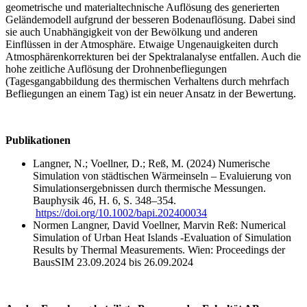
geometrische und materialtechnische Auflösung des generierten
Geländemodell aufgrund der besseren Bodenauflösung. Dabei sind
sie auch Unabhängigkeit von der Bewölkung und anderen
Einflüssen in der Atmosphäre. Etwaige Ungenauigkeiten durch
Atmosphärenkorrekturen bei der Spektralanalyse entfallen. Auch die
hohe zeitliche Auflösung der Drohnenbefliegungen
(Tagesgangabbildung des thermischen Verhaltens durch mehrfach
Befliegungen an einem Tag) ist ein neuer Ansatz in der Bewertung.
Publikationen
Langner, N.; Voellner, D.; Reß, M. (2024) Numerische
Simulation von städtischen Wärmeinseln – Evaluierung von
Simulationsergebnissen durch thermische Messungen.
Bauphysik 46, H. 6, S. 348–354.
https://doi.org/10.1002/bapi.202400034
Normen Langner, David Voellner, Marvin Reß: Numerical
Simulation of Urban Heat Islands -
Evaluation of Simulation
Results by Thermal Measurements.
Wien: Proceedings der
BausSIM 23.09.2024 bis 26.09.2024