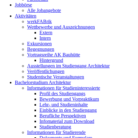
Jobbörse
Alle Jobangebote
Aktivitäten
werkFABrik
Wettbewerbe und Auszeichnungen
Extern
Intern
Exkursionen
Begegnungen
Vortragsreihe AK Bauhütte
Hintergrund
Ausstellungen im Studiengang Architektur
Veröffentlichungen
Studentische Veranstaltungen
Bachelorstudium Architektur
Informationen für Studieninteressierte
Profil des Studiengangs
Bewerbung und Vorpraktikum
Lehr- und Studieninhalte
Einblicke in den Studiengang
Berufliche Perspektiven
Infomaterial zum Download
Studienberatung
Informationen für Studierende
Dokumente und Formulare