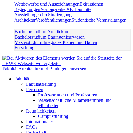
Wettbewerbe und Auszeichnungen
Exkursionen
Begegnungen
Vortragsreihe AK Bauhütte
Ausstellungen im Studiengang
Architektur
Veröffentlichungen
Studentische Veranstaltungen
Bachelorstudium Architektur
Bachelorstudium Bauingenieurwesen
Masterstudium Integrales Planen und Bauen
Forschung
Fakultät Architektur und Bauingenieurwesen
Fakultät
Fakultätsleitung
Personen
Professorinnen und Professoren
Wissenschaftliche Mitarbeiterinnen und
Mitarbeiter
Räumlichkeiten
Campusführung
Internationales
FAQs
Fachschaft