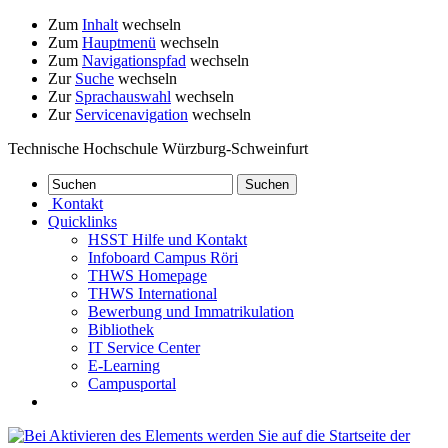
Zum
Inhalt
wechseln
Zum
Hauptmenü
wechseln
Zum
Navigationspfad
wechseln
Zur
Suche
wechseln
Zur
Sprachauswahl
wechseln
Zur
Servicenavigation
wechseln
Technische Hochschule Würzburg-Schweinfurt
Kontakt
Quicklinks
HSST Hilfe und Kontakt
Infoboard Campus Röri
THWS Homepage
THWS International
Bewerbung und Immatrikulation
Bibliothek
IT Service Center
E-Learning
Campusportal