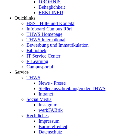
DROHNIS
Behaglichkeit
REKLINEU
Quicklinks
HSST Hilfe und Kontakt
Infoboard Campus Röri
THWS Homepage
THWS International
Bewerbung und Immatrikulation
Bibliothek
IT Service Center
E-Learning
Campusportal
Service
THWS
News - Presse
Stellenausschreibungen der THWS
Intranet
Social Media
Instagram
werkFABrik
Rechtliches
Impressum
Barrierefreiheit
Datenschutz