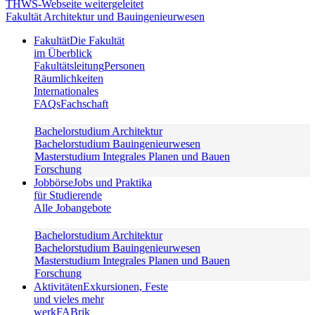
Fakultät Architektur und Bauingenieurwesen
Fakultät
Die Fakultät
im Überblick
Fakultätsleitung
Personen
Räumlichkeiten
Internationales
FAQs
Fachschaft
Bachelorstudium Architektur
Bachelorstudium Bauingenieurwesen
Masterstudium Integrales Planen und Bauen
Forschung
Jobbörse
Jobs und Praktika
für Studierende
Alle Jobangebote
Bachelorstudium Architektur
Bachelorstudium Bauingenieurwesen
Masterstudium Integrales Planen und Bauen
Forschung
Aktivitäten
Exkursionen, Feste
und vieles mehr
werkFABrik