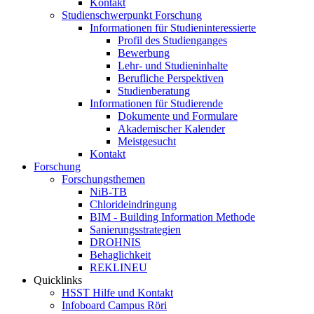
Kontakt
Studienschwerpunkt Forschung
Informationen für Studieninteressierte
Profil des Studienganges
Bewerbung
Lehr- und Studieninhalte
Berufliche Perspektiven
Studienberatung
Informationen für Studierende
Dokumente und Formulare
Akademischer Kalender
Meistgesucht
Kontakt
Forschung
Forschungsthemen
NiB-TB
Chlorideindringung
BIM - Building Information Methode
Sanierungsstrategien
DROHNIS
Behaglichkeit
REKLINEU
Quicklinks
HSST Hilfe und Kontakt
Infoboard Campus Röri