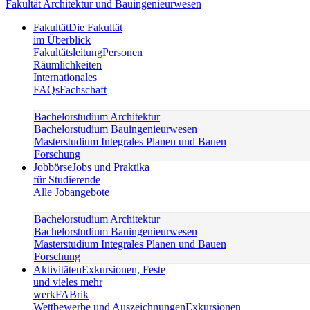
Fakultät Architektur und Bauingenieurwesen
Fakultät
Die Fakultät
im Überblick
Fakultätsleitung
Personen
Räumlichkeiten
Internationales
FAQs
Fachschaft
Bachelorstudium Architektur
Bachelorstudium Bauingenieurwesen
Masterstudium Integrales Planen und Bauen
Forschung
Jobbörse
Jobs und Praktika
für Studierende
Alle Jobangebote
Bachelorstudium Architektur
Bachelorstudium Bauingenieurwesen
Masterstudium Integrales Planen und Bauen
Forschung
Aktivitäten
Exkursionen, Feste
und vieles mehr
werkFABrik
Wettbewerbe und Auszeichnungen
Exkursionen