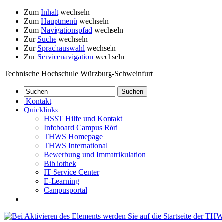
Zum
Inhalt
wechseln
Zum
Hauptmenü
wechseln
Zum
Navigationspfad
wechseln
Zur
Suche
wechseln
Zur
Sprachauswahl
wechseln
Zur
Servicenavigation
wechseln
Technische Hochschule Würzburg-Schweinfurt
Kontakt
Quicklinks
HSST Hilfe und Kontakt
Infoboard Campus Röri
THWS Homepage
THWS International
Bewerbung und Immatrikulation
Bibliothek
IT Service Center
E-Learning
Campusportal