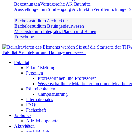
Begegnungen
Vortragsreihe AK Bauhütte
Ausstellungen im Studiengang Architektur
Veröffentlichungen
S
Bachelorstudium Architektur
Bachelorstudium Bauingenieurwesen
Masterstudium Integrales Planen und Bauen
Forschung
Fakultät Architektur und Bauingenieurwesen
Fakultät
Fakultätsleitung
Personen
Professorinnen und Professoren
Wissenschaftliche Mitarbeiterinnen und Mitarbeite
Räumlichkeiten
Campusführung
Internationales
FAQs
Fachschaft
Jobbörse
Alle Jobangebote
Aktivitäten
werkFABrik