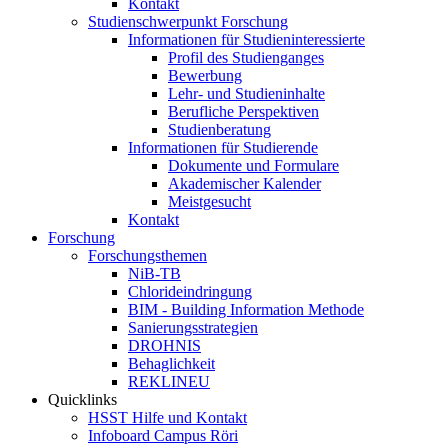
Kontakt
Studienschwerpunkt Forschung
Informationen für Studieninteressierte
Profil des Studienganges
Bewerbung
Lehr- und Studieninhalte
Berufliche Perspektiven
Studienberatung
Informationen für Studierende
Dokumente und Formulare
Akademischer Kalender
Meistgesucht
Kontakt
Forschung
Forschungsthemen
NiB-TB
Chlorideindringung
BIM - Building Information Methode
Sanierungsstrategien
DROHNIS
Behaglichkeit
REKLINEU
Quicklinks
HSST Hilfe und Kontakt
Infoboard Campus Röri