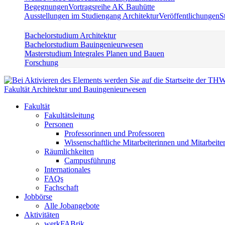
Begegnungen
Vortragsreihe AK Bauhütte
Ausstellungen im Studiengang Architektur
Veröffentlichungen
S
Bachelorstudium Architektur
Bachelorstudium Bauingenieurwesen
Masterstudium Integrales Planen und Bauen
Forschung
Fakultät Architektur und Bauingenieurwesen
Fakultät
Fakultätsleitung
Personen
Professorinnen und Professoren
Wissenschaftliche Mitarbeiterinnen und Mitarbeite
Räumlichkeiten
Campusführung
Internationales
FAQs
Fachschaft
Jobbörse
Alle Jobangebote
Aktivitäten
werkFABrik