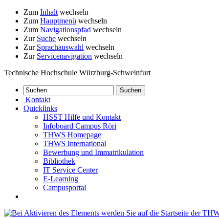
Zum
Inhalt
wechseln
Zum
Hauptmenü
wechseln
Zum
Navigationspfad
wechseln
Zur
Suche
wechseln
Zur
Sprachauswahl
wechseln
Zur
Servicenavigation
wechseln
Technische Hochschule Würzburg-Schweinfurt
Kontakt
Quicklinks
HSST Hilfe und Kontakt
Infoboard Campus Röri
THWS Homepage
THWS International
Bewerbung und Immatrikulation
Bibliothek
IT Service Center
E-Learning
Campusportal