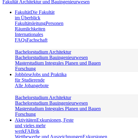
Fakultät Architektur und Bauingenieurwesen
Fakultät
Die Fakultät
im Überblick
Fakultätsleitung
Personen
Räumlichkeiten
Internationales
FAQs
Fachschaft
Bachelorstudium Architektur
Bachelorstudium Bauingenieurwesen
Masterstudium Integrales Planen und Bauen
Forschung
Jobbörse
Jobs und Praktika
für Studierende
Alle Jobangebote
Bachelorstudium Architektur
Bachelorstudium Bauingenieurwesen
Masterstudium Integrales Planen und Bauen
Forschung
Aktivitäten
Exkursionen, Feste
und vieles mehr
werkFABrik
Wettbewerbe und Auszeichnungen
Exkursionen