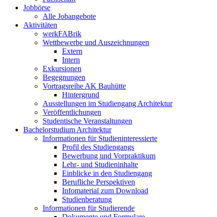
Jobbörse
Alle Jobangebote
Aktivitäten
werkFABrik
Wettbewerbe und Auszeichnungen
Extern
Intern
Exkursionen
Begegnungen
Vortragsreihe AK Bauhütte
Hintergrund
Ausstellungen im Studiengang Architektur
Veröffentlichungen
Studentische Veranstaltungen
Bachelorstudium Architektur
Informationen für Studieninteressierte
Profil des Studiengangs
Bewerbung und Vorpraktikum
Lehr- und Studieninhalte
Einblicke in den Studiengang
Berufliche Perspektiven
Infomaterial zum Download
Studienberatung
Informationen für Studierende
Dokumente und Formulare