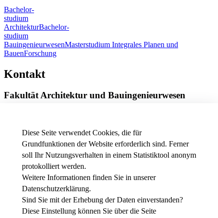
Bachelor-
studium
Architektur
Bachelor-
studium
Bauingenieurwesen
Masterstudium Integrales Planen und
Bauen
Forschung
Kontakt
Fakultät Architektur und Bauingenieurwesen
Röntgenring 8
97070 Würzburg
Diese Seite verwendet Cookies, die für
Telefon
+49 931 3511-9002
Grundfunktionen der Website erforderlich sind. Ferner
E-Mail
dekanat.fab[at]thws.de
soll Ihr Nutzungsverhalten in einem Statistiktool anonym
Anfahrt
|
Wegbeschreibung
protokolliert werden.
Weitere Informationen finden Sie in unserer
Datenschutzerklärung
.
News - Presse
Stellenausschreibungen der THWS
Sind Sie mit der Erhebung der Daten einverstanden?
Intranet
Diese Einstellung können Sie über die Seite