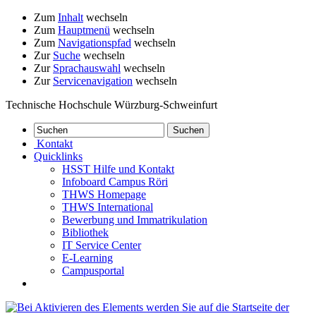
Zum
Inhalt
wechseln
Zum
Hauptmenü
wechseln
Zum
Navigationspfad
wechseln
Zur
Suche
wechseln
Zur
Sprachauswahl
wechseln
Zur
Servicenavigation
wechseln
Technische Hochschule Würzburg-Schweinfurt
Kontakt
Quicklinks
HSST Hilfe und Kontakt
Infoboard Campus Röri
THWS Homepage
THWS International
Bewerbung und Immatrikulation
Bibliothek
IT Service Center
E-Learning
Campusportal