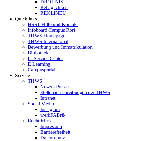
DROHNIS
Behaglichkeit
REKLINEU
Quicklinks
HSST Hilfe und Kontakt
Infoboard Campus Röri
THWS Homepage
THWS International
Bewerbung und Immatrikulation
Bibliothek
IT Service Center
E-Learning
Campusportal
Service
THWS
News - Presse
Stellenausschreibungen der THWS
Intranet
Social Media
Instagram
werkFABrik
Rechtliches
Impressum
Barrierefreiheit
Datenschutz