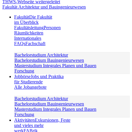
Fakultät Architektur und Bauingenieurwesen
Fakultät
Die Fakultät
im Überblick
Fakultätsleitung
Personen
Räumlichkeiten
Internationales
FAQs
Fachschaft
Bachelorstudium Architektur
Bachelorstudium Bauingenieurwesen
Masterstudium Integrales Planen und Bauen
Forschung
Jobbörse
Jobs und Praktika
für Studierende
Alle Jobangebote
Bachelorstudium Architektur
Bachelorstudium Bauingenieurwesen
Masterstudium Integrales Planen und Bauen
Forschung
Aktivitäten
Exkursionen, Feste
und vieles mehr
werkFABrik