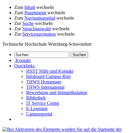
Zum
Inhalt
wechseln
Zum
Hauptmenü
wechseln
Zum
Navigationspfad
wechseln
Zur
Suche
wechseln
Zur
Sprachauswahl
wechseln
Zur
Servicenavigation
wechseln
Technische Hochschule Würzburg-Schweinfurt
Kontakt
Quicklinks
HSST Hilfe und Kontakt
Infoboard Campus Röri
THWS Homepage
THWS International
Bewerbung und Immatrikulation
Bibliothek
IT Service Center
E-Learning
Campusportal