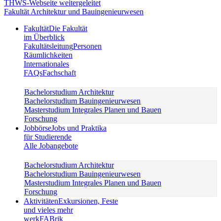
Fakultät Architektur und Bauingenieurwesen
Fakultät
Die Fakultät
im Überblick
Fakultätsleitung
Personen
Räumlichkeiten
Internationales
FAQs
Fachschaft
Bachelorstudium Architektur
Bachelorstudium Bauingenieurwesen
Masterstudium Integrales Planen und Bauen
Forschung
Jobbörse
Jobs und Praktika
für Studierende
Alle Jobangebote
Bachelorstudium Architektur
Bachelorstudium Bauingenieurwesen
Masterstudium Integrales Planen und Bauen
Forschung
Aktivitäten
Exkursionen, Feste
und vieles mehr
werkFABrik