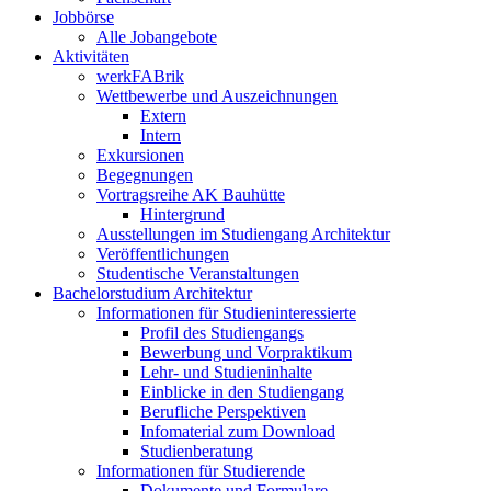
Jobbörse
Alle Jobangebote
Aktivitäten
werkFABrik
Wettbewerbe und Auszeichnungen
Extern
Intern
Exkursionen
Begegnungen
Vortragsreihe AK Bauhütte
Hintergrund
Ausstellungen im Studiengang Architektur
Veröffentlichungen
Studentische Veranstaltungen
Bachelorstudium Architektur
Informationen für Studieninteressierte
Profil des Studiengangs
Bewerbung und Vorpraktikum
Lehr- und Studieninhalte
Einblicke in den Studiengang
Berufliche Perspektiven
Infomaterial zum Download
Studienberatung
Informationen für Studierende
Dokumente und Formulare