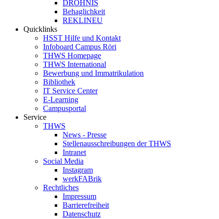
DROHNIS
Behaglichkeit
REKLINEU
Quicklinks
HSST Hilfe und Kontakt
Infoboard Campus Röri
THWS Homepage
THWS International
Bewerbung und Immatrikulation
Bibliothek
IT Service Center
E-Learning
Campusportal
Service
THWS
News - Presse
Stellenausschreibungen der THWS
Intranet
Social Media
Instagram
werkFABrik
Rechtliches
Impressum
Barrierefreiheit
Datenschutz