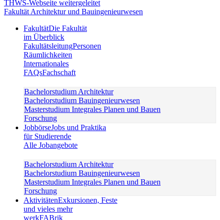
Fakultät Architektur und Bauingenieurwesen
Fakultät
Die Fakultät
im Überblick
Fakultätsleitung
Personen
Räumlichkeiten
Internationales
FAQs
Fachschaft
Bachelorstudium Architektur
Bachelorstudium Bauingenieurwesen
Masterstudium Integrales Planen und Bauen
Forschung
Jobbörse
Jobs und Praktika
für Studierende
Alle Jobangebote
Bachelorstudium Architektur
Bachelorstudium Bauingenieurwesen
Masterstudium Integrales Planen und Bauen
Forschung
Aktivitäten
Exkursionen, Feste
und vieles mehr
werkFABrik