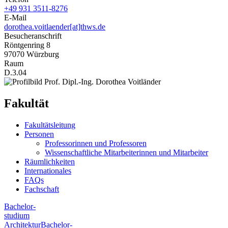
+49 931 3511-8276
E-Mail
dorothea.voitlaender[at]thws.de
Besucheranschrift
Röntgenring 8
97070 Würzburg
Raum
D.3.04
Fakultät
Fakultätsleitung
Personen
Professorinnen und Professoren
Wissenschaftliche Mitarbeiterinnen und Mitarbeiter
Räumlichkeiten
Internationales
FAQs
Fachschaft
Bachelor-
studium
Architektur
Bachelor-