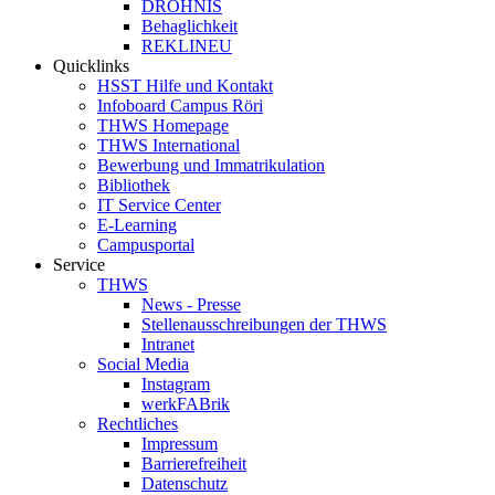
DROHNIS
Behaglichkeit
REKLINEU
Quicklinks
HSST Hilfe und Kontakt
Infoboard Campus Röri
THWS Homepage
THWS International
Bewerbung und Immatrikulation
Bibliothek
IT Service Center
E-Learning
Campusportal
Service
THWS
News - Presse
Stellenausschreibungen der THWS
Intranet
Social Media
Instagram
werkFABrik
Rechtliches
Impressum
Barrierefreiheit
Datenschutz