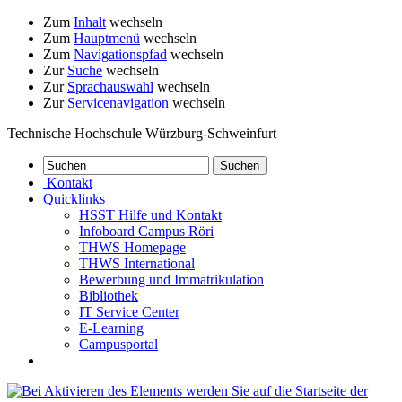
Zum
Inhalt
wechseln
Zum
Hauptmenü
wechseln
Zum
Navigationspfad
wechseln
Zur
Suche
wechseln
Zur
Sprachauswahl
wechseln
Zur
Servicenavigation
wechseln
Technische Hochschule Würzburg-Schweinfurt
Kontakt
Quicklinks
HSST Hilfe und Kontakt
Infoboard Campus Röri
THWS Homepage
THWS International
Bewerbung und Immatrikulation
Bibliothek
IT Service Center
E-Learning
Campusportal