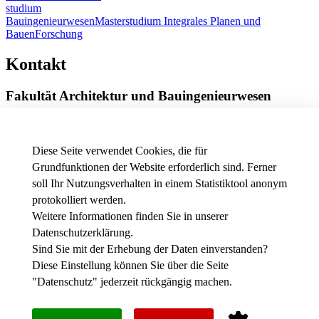
studium
Bauingenieurwesen
Masterstudium Integrales Planen und
Bauen
Forschung
Kontakt
Fakultät Architektur und Bauingenieurwesen
Röntgenring 8
97070 Würzburg
Diese Seite verwendet Cookies, die für
Telefon
+49 931 3511-9002
Grundfunktionen der Website erforderlich sind. Ferner
E-Mail
dekanat.fab[at]thws.de
soll Ihr Nutzungsverhalten in einem Statistiktool anonym
Anfahrt
|
Wegbeschreibung
protokolliert werden.
Weitere Informationen finden Sie in unserer
Datenschutzerklärung
.
News - Presse
Stellenausschreibungen der THWS
Sind Sie mit der Erhebung der Daten einverstanden?
Intranet
Diese Einstellung können Sie über die Seite
"
Datenschutz
" jederzeit rückgängig machen.
Instagram
werkFABrik