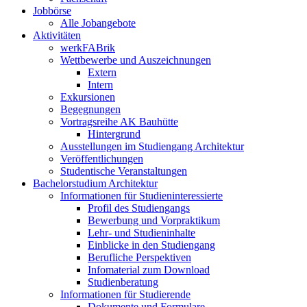
Jobbörse
Alle Jobangebote
Aktivitäten
werkFABrik
Wettbewerbe und Auszeichnungen
Extern
Intern
Exkursionen
Begegnungen
Vortragsreihe AK Bauhütte
Hintergrund
Ausstellungen im Studiengang Architektur
Veröffentlichungen
Studentische Veranstaltungen
Bachelorstudium Architektur
Informationen für Studieninteressierte
Profil des Studiengangs
Bewerbung und Vorpraktikum
Lehr- und Studieninhalte
Einblicke in den Studiengang
Berufliche Perspektiven
Infomaterial zum Download
Studienberatung
Informationen für Studierende
Dokumente und Formulare