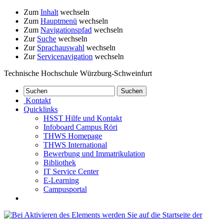
Zum
Inhalt
wechseln
Zum
Hauptmenü
wechseln
Zum
Navigationspfad
wechseln
Zur
Suche
wechseln
Zur
Sprachauswahl
wechseln
Zur
Servicenavigation
wechseln
Technische Hochschule Würzburg-Schweinfurt
Kontakt
Quicklinks
HSST Hilfe und Kontakt
Infoboard Campus Röri
THWS Homepage
THWS International
Bewerbung und Immatrikulation
Bibliothek
IT Service Center
E-Learning
Campusportal