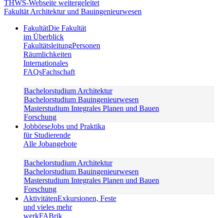
Fakultät Architektur und Bauingenieurwesen
Fakultät
Die Fakultät
im Überblick
Fakultätsleitung
Personen
Räumlichkeiten
Internationales
FAQs
Fachschaft
Bachelorstudium Architektur
Bachelorstudium Bauingenieurwesen
Masterstudium Integrales Planen und Bauen
Forschung
Jobbörse
Jobs und Praktika
für Studierende
Alle Jobangebote
Bachelorstudium Architektur
Bachelorstudium Bauingenieurwesen
Masterstudium Integrales Planen und Bauen
Forschung
Aktivitäten
Exkursionen, Feste
und vieles mehr
werkFABrik