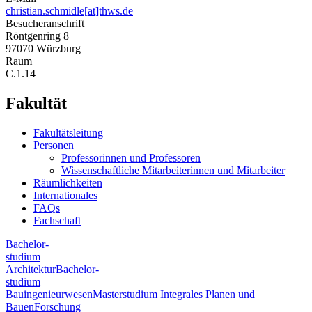
christian.schmidle[at]thws.de
Besucheranschrift
Röntgenring 8
97070 Würzburg
Raum
C.1.14
Fakultät
Fakultätsleitung
Personen
Professorinnen und Professoren
Wissenschaftliche Mitarbeiterinnen und Mitarbeiter
Räumlichkeiten
Internationales
FAQs
Fachschaft
Bachelor-
studium
Architektur
Bachelor-
studium
Bauingenieurwesen
Masterstudium Integrales Planen und
Bauen
Forschung