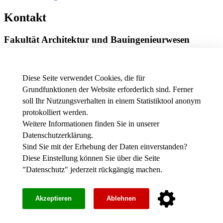
Kontakt
Fakultät Architektur und Bauingenieurwesen
Röntgenring 8
97070 Würzburg
Diese Seite verwendet Cookies, die für
Telefon
+49 931 3511-9002
Grundfunktionen der Website erforderlich sind. Ferner
E-Mail
dekanat.fab[at]thws.de
soll Ihr Nutzungsverhalten in einem Statistiktool anonym
Anfahrt
|
Wegbeschreibung
protokolliert werden.
Weitere Informationen finden Sie in unserer
Datenschutzerklärung
.
News - Presse
Stellenausschreibungen der THWS
Sind Sie mit der Erhebung der Daten einverstanden?
Intranet
Diese Einstellung können Sie über die Seite
"
Datenschutz
" jederzeit rückgängig machen.
Instagram
werkFABrik
Impressum
Akzeptieren
Ablehnen
Barrierefreiheit
Datenschutz