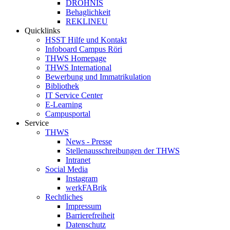
DROHNIS
Behaglichkeit
REKLINEU
Quicklinks
HSST Hilfe und Kontakt
Infoboard Campus Röri
THWS Homepage
THWS International
Bewerbung und Immatrikulation
Bibliothek
IT Service Center
E-Learning
Campusportal
Service
THWS
News - Presse
Stellenausschreibungen der THWS
Intranet
Social Media
Instagram
werkFABrik
Rechtliches
Impressum
Barrierefreiheit
Datenschutz