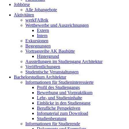
Jobbörse
Alle Jobangebote
Aktivitäten
werkFABrik
Wettbewerbe und Auszeichnungen
Extern
Intern
Exkursionen
Begegnungen
Vortragsreihe AK Bauhütte
Hintergrund
Ausstellungen im Studiengang Architektur
Veröffentlichungen
Studentische Veranstaltungen
Bachelorstudium Architektur
Informationen für Studieninteressierte
Profil des Studiengangs
Bewerbung und Vorpraktikum
Lehr- und Studieninhalte
Einblicke in den Studiengang
Berufliche Perspektiven
Infomaterial zum Download
Studienberatung
Informationen für Studierende
Dokumente und Formulare