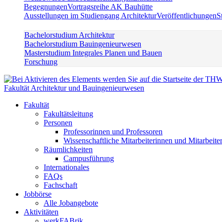
Begegnungen
Vortragsreihe AK Bauhütte
Ausstellungen im Studiengang Architektur
Veröffentlichungen
S
Bachelorstudium Architektur
Bachelorstudium Bauingenieurwesen
Masterstudium Integrales Planen und Bauen
Forschung
Fakultät Architektur und Bauingenieurwesen
Fakultät
Fakultätsleitung
Personen
Professorinnen und Professoren
Wissenschaftliche Mitarbeiterinnen und Mitarbeite
Räumlichkeiten
Campusführung
Internationales
FAQs
Fachschaft
Jobbörse
Alle Jobangebote
Aktivitäten
werkFABrik