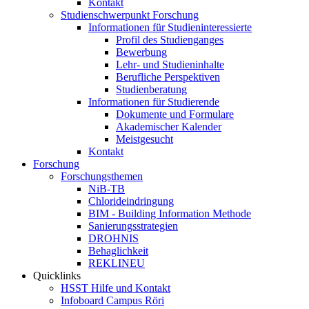
Kontakt
Studienschwerpunkt Forschung
Informationen für Studieninteressierte
Profil des Studienganges
Bewerbung
Lehr- und Studieninhalte
Berufliche Perspektiven
Studienberatung
Informationen für Studierende
Dokumente und Formulare
Akademischer Kalender
Meistgesucht
Kontakt
Forschung
Forschungsthemen
NiB-TB
Chlorideindringung
BIM - Building Information Methode
Sanierungsstrategien
DROHNIS
Behaglichkeit
REKLINEU
Quicklinks
HSST Hilfe und Kontakt
Infoboard Campus Röri