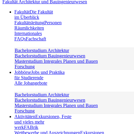
Fakultät Architektur und Bauingenieurwesen
Fakultät
Die Fakultät
im Überblick
Fakultätsleitung
Personen
Räumlichkeiten
Internationales
FAQs
Fachschaft
Bachelorstudium Architektur
Bachelorstudium Bauingenieurwesen
Masterstudium Integrales Planen und Bauen
Forschung
Jobbörse
Jobs und Praktika
für Studierende
Alle Jobangebote
Bachelorstudium Architektur
Bachelorstudium Bauingenieurwesen
Masterstudium Integrales Planen und Bauen
Forschung
Aktivitäten
Exkursionen, Feste
und vieles mehr
werkFABrik
Wettbewerbe und Auszeichnungen
Exkursionen