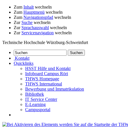
Zum
Inhalt
wechseln
Zum
Hauptmenü
wechseln
Zum
Navigationspfad
wechseln
Zur
Suche
wechseln
Zur
Sprachauswahl
wechseln
Zur
Servicenavigation
wechseln
Technische Hochschule Würzburg-Schweinfurt
Kontakt
Quicklinks
HSST Hilfe und Kontakt
Infoboard Campus Röri
THWS Homepage
THWS International
Bewerbung und Immatrikulation
Bibliothek
IT Service Center
E-Learning
Campusportal