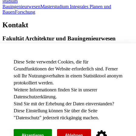
studium
Bauingenieurwesen
Masterstudium Integrales Planen und
Bauen
Forschung
Kontakt
Fakultät Architektur und Bauingenieurwesen
Röntgenring 8
97070 Würzburg
Diese Seite verwendet Cookies, die für
Telefon
+49 931 3511-9002
Grundfunktionen der Website erforderlich sind. Ferner
E-Mail
dekanat.fab[at]thws.de
soll Ihr Nutzungsverhalten in einem Statistiktool anonym
Anfahrt
|
Wegbeschreibung
protokolliert werden.
Weitere Informationen finden Sie in unserer
Datenschutzerklärung
.
News - Presse
Stellenausschreibungen der THWS
Sind Sie mit der Erhebung der Daten einverstanden?
Intranet
Diese Einstellung können Sie über die Seite
"
Datenschutz
" jederzeit rückgängig machen.
Instagram
werkFABrik
Impressum
Akzeptieren
Ablehnen