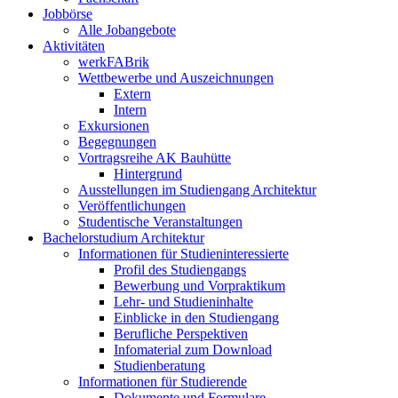
Jobbörse
Alle Jobangebote
Aktivitäten
werkFABrik
Wettbewerbe und Auszeichnungen
Extern
Intern
Exkursionen
Begegnungen
Vortragsreihe AK Bauhütte
Hintergrund
Ausstellungen im Studiengang Architektur
Veröffentlichungen
Studentische Veranstaltungen
Bachelorstudium Architektur
Informationen für Studieninteressierte
Profil des Studiengangs
Bewerbung und Vorpraktikum
Lehr- und Studieninhalte
Einblicke in den Studiengang
Berufliche Perspektiven
Infomaterial zum Download
Studienberatung
Informationen für Studierende
Dokumente und Formulare