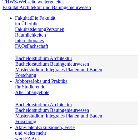
Fakultät Architektur und Bauingenieurwesen
Fakultät
Die Fakultät
im Überblick
Fakultätsleitung
Personen
Räumlichkeiten
Internationales
FAQs
Fachschaft
Bachelorstudium Architektur
Bachelorstudium Bauingenieurwesen
Masterstudium Integrales Planen und Bauen
Forschung
Jobbörse
Jobs und Praktika
für Studierende
Alle Jobangebote
Bachelorstudium Architektur
Bachelorstudium Bauingenieurwesen
Masterstudium Integrales Planen und Bauen
Forschung
Aktivitäten
Exkursionen, Feste
und vieles mehr
werkFABrik