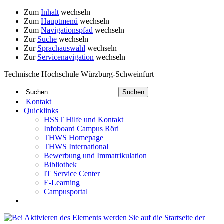
Zum
Inhalt
wechseln
Zum
Hauptmenü
wechseln
Zum
Navigationspfad
wechseln
Zur
Suche
wechseln
Zur
Sprachauswahl
wechseln
Zur
Servicenavigation
wechseln
Technische Hochschule Würzburg-Schweinfurt
Kontakt
Quicklinks
HSST Hilfe und Kontakt
Infoboard Campus Röri
THWS Homepage
THWS International
Bewerbung und Immatrikulation
Bibliothek
IT Service Center
E-Learning
Campusportal