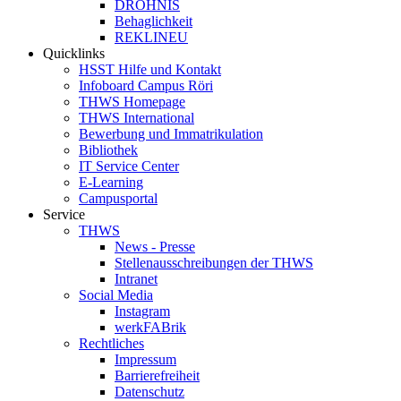
DROHNIS
Behaglichkeit
REKLINEU
Quicklinks
HSST Hilfe und Kontakt
Infoboard Campus Röri
THWS Homepage
THWS International
Bewerbung und Immatrikulation
Bibliothek
IT Service Center
E-Learning
Campusportal
Service
THWS
News - Presse
Stellenausschreibungen der THWS
Intranet
Social Media
Instagram
werkFABrik
Rechtliches
Impressum
Barrierefreiheit
Datenschutz