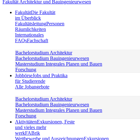
Fakultät Architektur und Bauingenieurwesen
Fakultät
Die Fakultät
im Überblick
Fakultätsleitung
Personen
Räumlichkeiten
Internationales
FAQs
Fachschaft
Bachelorstudium Architektur
Bachelorstudium Bauingenieurwesen
Masterstudium Integrales Planen und Bauen
Forschung
Jobbörse
Jobs und Praktika
für Studierende
Alle Jobangebote
Bachelorstudium Architektur
Bachelorstudium Bauingenieurwesen
Masterstudium Integrales Planen und Bauen
Forschung
Aktivitäten
Exkursionen, Feste
und vieles mehr
werkFABrik
Wettbewerbe und Auszeichnungen
Exkursionen