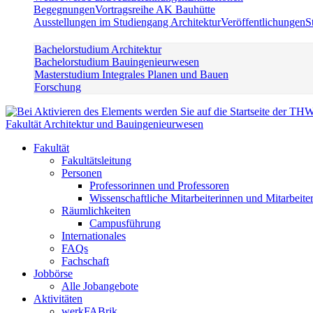
Begegnungen
Vortragsreihe AK Bauhütte
Ausstellungen im Studiengang Architektur
Veröffentlichungen
S
Bachelorstudium Architektur
Bachelorstudium Bauingenieurwesen
Masterstudium Integrales Planen und Bauen
Forschung
Fakultät Architektur und Bauingenieurwesen
Fakultät
Fakultätsleitung
Personen
Professorinnen und Professoren
Wissenschaftliche Mitarbeiterinnen und Mitarbeite
Räumlichkeiten
Campusführung
Internationales
FAQs
Fachschaft
Jobbörse
Alle Jobangebote
Aktivitäten
werkFABrik