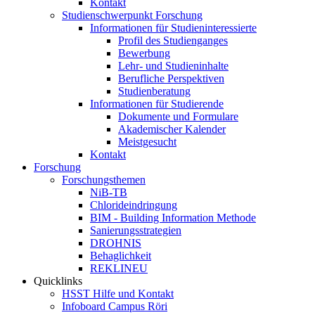
Kontakt
Studienschwerpunkt Forschung
Informationen für Studieninteressierte
Profil des Studienganges
Bewerbung
Lehr- und Studieninhalte
Berufliche Perspektiven
Studienberatung
Informationen für Studierende
Dokumente und Formulare
Akademischer Kalender
Meistgesucht
Kontakt
Forschung
Forschungsthemen
NiB-TB
Chlorideindringung
BIM - Building Information Methode
Sanierungsstrategien
DROHNIS
Behaglichkeit
REKLINEU
Quicklinks
HSST Hilfe und Kontakt
Infoboard Campus Röri