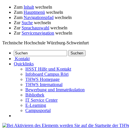
Zum
Inhalt
wechseln
Zum
Hauptmenü
wechseln
Zum
Navigationspfad
wechseln
Zur
Suche
wechseln
Zur
Sprachauswahl
wechseln
Zur
Servicenavigation
wechseln
Technische Hochschule Würzburg-Schweinfurt
Kontakt
Quicklinks
HSST Hilfe und Kontakt
Infoboard Campus Röri
THWS Homepage
THWS International
Bewerbung und Immatrikulation
Bibliothek
IT Service Center
E-Learning
Campusportal